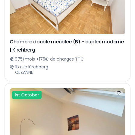
Chambre double meublée (B) - duplex moderne
| Kirchberg
975/mois +175€ de charges TTC
1b rue Kirchberg
CEZANNE
1st October