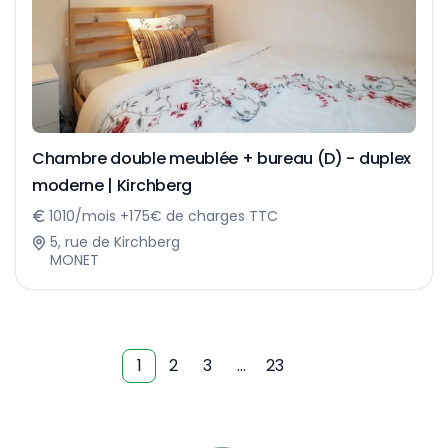
Chambre double meublée + bureau (D) - duplex
moderne | Kirchberg
1010/mois +175€ de charges TTC
5, rue de Kirchberg
MONET
1
2
3
…
23