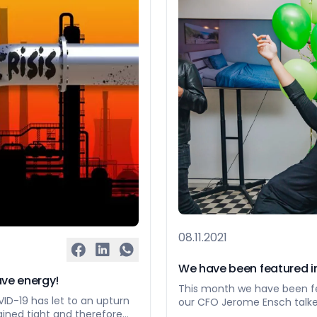
08.11.2021
We have been featured i
save energy!
This month we have been f
ID-19 has let to an upturn
our CFO Jerome Ensch talke
ined tight and therefore
urban living in Luxembourg.