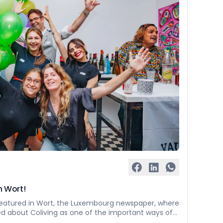
n Wort!
eatured in Wort, the Luxembourg newspaper, where
d about Coliving as one of the important ways of
 Thank you Frank Weyrich for the interview! …