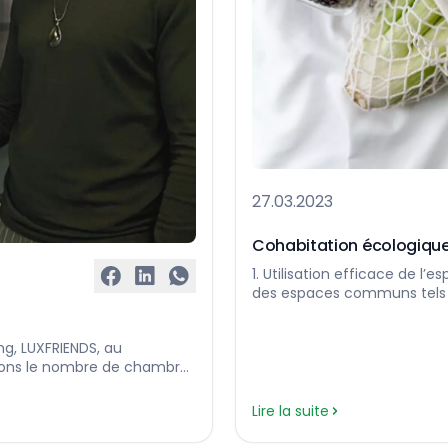
27.03.2023
Cohabitation écologiqu
1. Utilisation efficace de l
des espaces communs tels que
général, il y a une cuisine
une ou deux salles de bains
g, LUXFRIENDS, au
confortable […]…
blons le nombre de chambres
t ainsi l’un des plus grands
 notre activité principale
Lire la suite
 de […]…