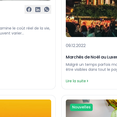
mine le coût réel de la vie,
euvent varier
rnières données du
aire mensuel brut minimum
09.12.2022
R. Parallèlement, le salaire
Marchés de Noël au Lux
Malgré un temps parfois m
être visibles dans tout le p
magasins s’emplissent de pè
et que les marchés de Noël
Lire la suite
Glühwein. L’événement le pl
Nouvelles