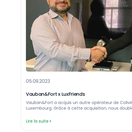
05.09.2023
Vauban&Fort x LuxFriends
Vauban&Fort a acquis un autre opérateur de Colivin
Luxembourg. Grâce à cette acquisition, nous dou
disponibles, qui passe de 200 à plus de 500, devenan
opérateurs de la région. Nous renforçons également
Lire la suite
et continuons à nous développer dans les secteurs