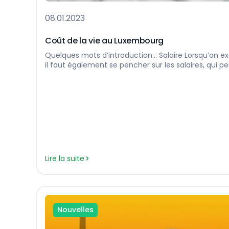
08.01.2023
Coût de la vie au Luxembourg
Quelques mots d’introduction… Salaire Lorsqu’on exa
il faut également se pencher sur les salaires, qui p
considérablement d’un pays à l’autre. Selon les de
gouvernement luxembourgeois (avril 2022), le sal
pour un travailleur adulte qualifié est de 2 776,05 EU
[…]…
Lire la suite
Nouvelles