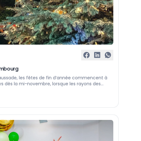
embourg
aussade, les fêtes de fin d’année commencent à
ays dès la mi-novembre, lorsque les rayons des
res Noël en chocolat et de calendriers de l’Avent
 du pays ouvrent leurs portes aux amateurs de
us […]…