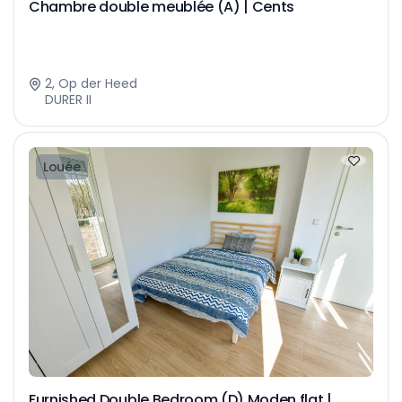
Chambre double meublée (A) | Cents
2, Op der Heed
DURER II
Louée
Furnished Double Bedroom (D) Moden flat |