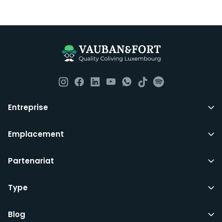
chambres aux étudiants, aux demandeurs d’emploi ou
à ceux qui souhaitent partager la même chambre
avec des connaissances.
Tout ce dont vous avez besoin pour vous installer
définitivement au Luxembourg. Tous nos domiciles
sont entièrement meublés, jusqu’aux couteaux et aux
fourchettes.
Entreprise
Ils comprennent les factures d’utilités communes,
l’internet haut-débit et les services essentiels tels que
le ménage bimensuel de toutes les parties
Emplacement
communes, bien que vous devriez toujours contribuer
aux opérations quotidiennes et au nettoyage de
Partenariat
l’appartement.
Type
Tous les baux de Vauban&Fort sont d’une durée
Blog
minimale de 5 mois avec un préavis de 2 mois. En