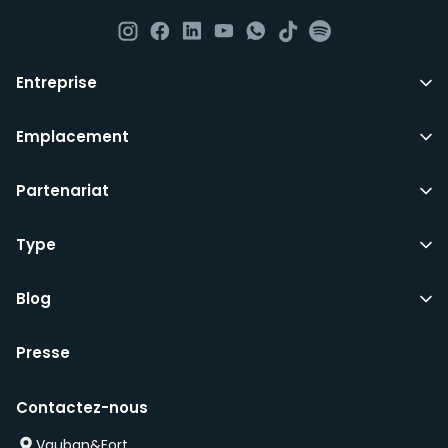
Nous ne sommes pas dans la mesure d’offrir des
chambres aux étudiants, aux demandeurs d’emploi ou
à ceux qui souhaitent partager la même chambre
Entreprise
avec des connaissances.
Emplacement
Tout ce dont vous avez besoin pour vous installer
Partenariat
définitivement au Luxembourg. Tous nos domiciles
sont entièrement meublés, jusqu’aux couteaux et aux
Type
fourchettes.
Ils comprennent les factures d’utilités communes,
Blog
l’internet haut-débit et les services essentiels tels que
le ménage bimensuel de toutes les parties
communes, bien que vous devriez toujours contribuer
Presse
aux opérations quotidiennes et au nettoyage de
l’appartement.
Contactez-nous
Vauban&Fort