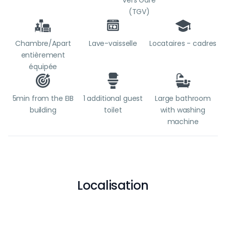
vers Gare
(TGV)
Chambre/Apart
Lave-vaisselle
Locataires - cadres
entièrement
équipée
5min from the EIB
1 additional guest
Large bathroom
building
toilet
with washing
machine
Localisation