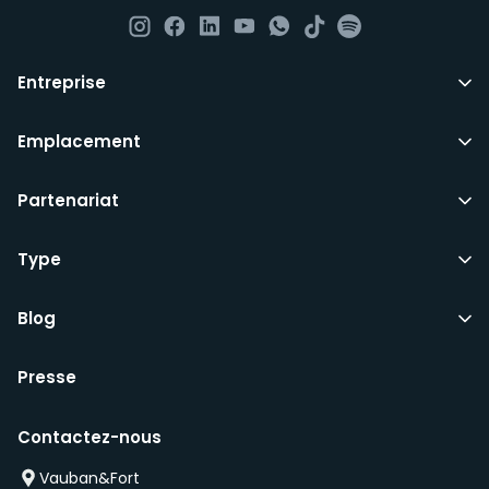
Nous ne sommes pas dans la mesure d’offrir des
chambres aux étudiants, aux demandeurs d’emploi ou
à ceux qui souhaitent partager la même chambre
Entreprise
avec des connaissances.
Emplacement
Tout ce dont vous avez besoin pour vous installer
Partenariat
définitivement au Luxembourg. Tous nos domiciles
sont entièrement meublés, jusqu’aux couteaux et aux
Type
fourchettes.
Ils comprennent les factures d’utilités communes,
Blog
l’internet haut-débit et les services essentiels tels que
le ménage bimensuel de toutes les parties
communes, bien que vous devriez toujours contribuer
Presse
aux opérations quotidiennes et au nettoyage de
l’appartement.
Contactez-nous
Vauban&Fort