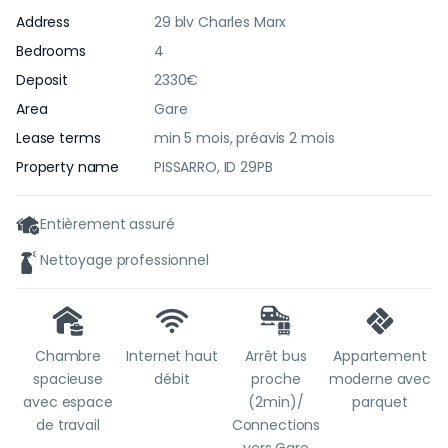
Address
29 blv Charles Marx
Bedrooms
4
Deposit
2330€
Area
Gare
Lease terms
min 5 mois, préavis 2 mois
Property name
PISSARRO, ID 29PB
Entièrement assuré
Nettoyage professionnel
Chambre
Internet haut
Arrêt bus
Appartement
spacieuse
débit
proche
moderne avec
avec espace
(2min)/
parquet
de travail
Connections