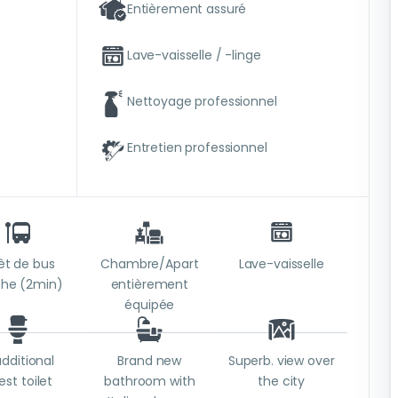
Entièrement assuré
Lave-vaisselle / -linge
Nettoyage professionnel
Entretien professionnel
êt de bus
Chambre/Apart
Lave-vaisselle
che (2min)
entièrement
équipée
additional
Brand new
Superb. view over
est toilet
bathroom with
the city