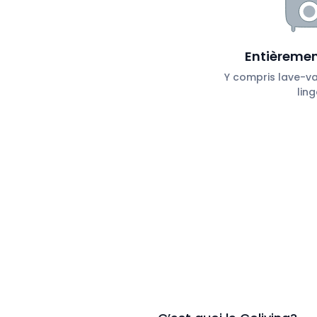
Entièremen
Y compris lave-vai
ling