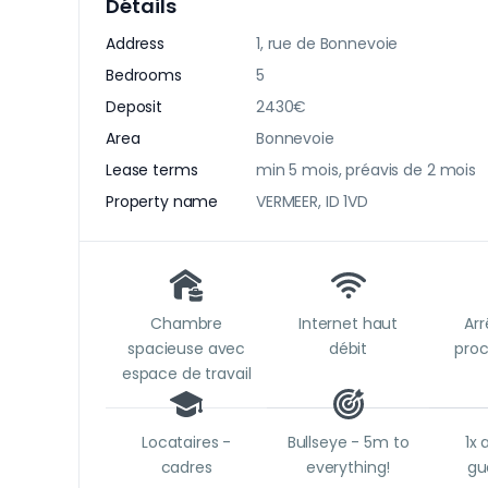
Détails
Address
1, rue de Bonnevoie
Bedrooms
5
Deposit
2430€
Area
Bonnevoie
Lease terms
min 5 mois, préavis de 2 mois
Property name
VERMEER, ID 1VD
Chambre
Internet haut
Arr
spacieuse avec
débit
pro
espace de travail
Locataires -
Bullseye - 5m to
1x 
cadres
everything!
gu