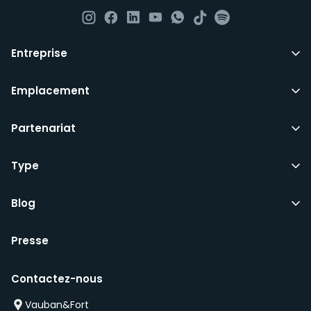
Nous ne sommes pas dans la mesure d’offrir des
chambres aux étudiants, aux demandeurs d’emploi ou
à ceux qui souhaitent partager la même chambre
Entreprise
avec des connaissances.
Emplacement
Tout ce dont vous avez besoin pour vous installer
Partenariat
définitivement au Luxembourg. Tous nos domiciles
sont entièrement meublés, jusqu’aux couteaux et aux
Type
fourchettes.
Ils comprennent les factures d’utilités communes,
Blog
l’internet haut-débit et les services essentiels tels que
le ménage bimensuel de toutes les parties
communes, bien que vous devriez toujours contribuer
Presse
aux opérations quotidiennes et au nettoyage de
l’appartement.
Contactez-nous
Vauban&Fort