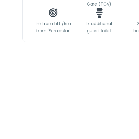
Gare (TGV)
1m from Lift /5m
1x additional
from 'Fernicular'
guest toilet
ba