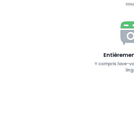
vou
Entièremen
Y compris lave-vai
ling