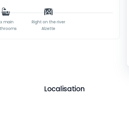
2x main
Right on the river
throoms
Alzette
Localisation