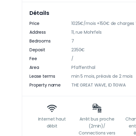
Détails
Price
1025€/mois +150€ de charges
Address
11, rue Mohrfels
Bedrooms
7
Deposit
2350€
Fee
/
Area
Pfaffenthal
Lease terms
min 5 mois, préavis de 2 mois
Property name
THE GREAT WAVE, ID 11GWA
Internet haut
Arrêt bus proche
Cham
débit
(2min)/
en
Connections vers
é