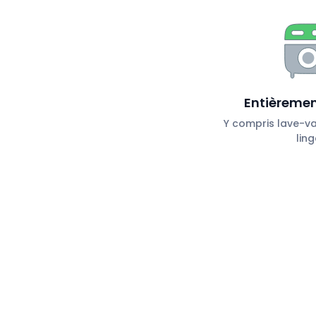
Entièremen
Y compris lave-vai
ling