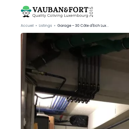
Accueil
»
Listings
»
Garage – 30 Côte d'Eich Lux...