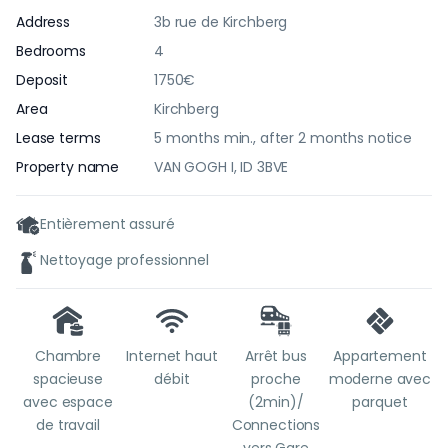
Address
3b rue de Kirchberg
Bedrooms
4
Deposit
1750€
Area
Kirchberg
Lease terms
5 months min., after 2 months notice
Property name
VAN GOGH I, ID 3BVE
Entièrement assuré
Nettoyage professionnel
Chambre
Internet haut
Arrêt bus
Appartement
spacieuse
débit
proche
moderne avec
avec espace
(2min)/
parquet
de travail
Connections