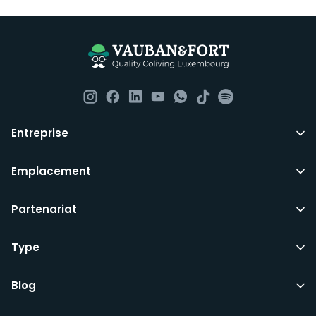
des personnes aux idées et sensibilités semblables.
Chaque personne passe par un processus d’entretien
où nous cherchons à vous connaître un peu mieux
afin de nous assurer que vous retrouvez un chez-soi
attrayant et sympa.
Nous ne sommes pas dans la mesure d’offrir des
chambres aux étudiants, aux demandeurs d’emploi ou
à ceux qui souhaitent partager la même chambre
Entreprise
avec des connaissances.
Emplacement
Tout ce dont vous avez besoin pour vous installer
Partenariat
définitivement au Luxembourg. Tous nos domiciles
sont entièrement meublés, jusqu’aux couteaux et aux
Type
fourchettes.
Ils comprennent les factures d’utilités communes,
Blog
l’internet haut-débit et les services essentiels tels que
le ménage bimensuel de toutes les parties