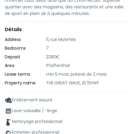
l'Internet haut débit ainsi que du Chromecast. Superbe
quartier avec des magasins, des restaurants et une salle
de sport en plein air à quelques minutes.
Détails
Address
11, rue Mohrfels
Bedrooms
7
Deposit
2280€
Area
Pfaffenthal
Lease terms
min 5 mois, préavis de 2 mois
Property name
THE GREAT WAVE, ID 11GWF
Entièrement assuré
Lave-vaisselle / -linge
Nettoyage professionnel
Entretien professionnel